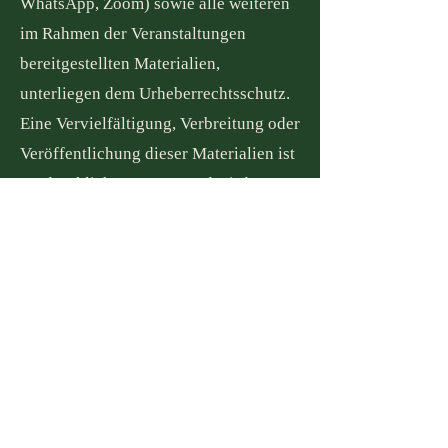
WhatsApp, Zoom) sowie alle weiteren
im Rahmen der Veranstaltungen
bereitgestellten Materialien,
unterliegen dem Urheberrechtsschutz.
Eine Vervielfältigung, Verbreitung oder
Veröffentlichung dieser Materialien ist
ausdrücklich untersagt und wird
strafrechtlich verfolgt. Die Unterlagen
dürfen ausschließlich zu den
vorgesehenen privaten Zwecken
verwendet werden.
§ 10 Vertragssprache
Die Vertrags- und
Veranstaltungssprache ist Deutsch.